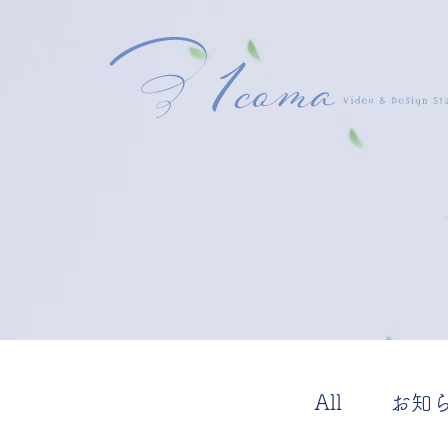
All
お知