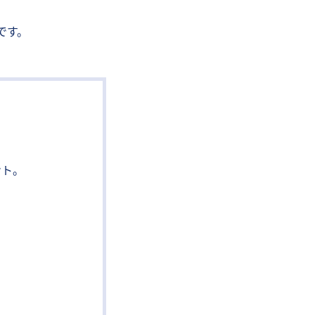
です。
ント。