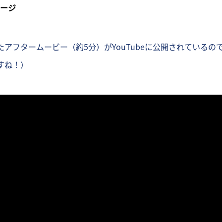
ページ
アフタームービー（約5分）がYouTubeに公開されているの
すね！）