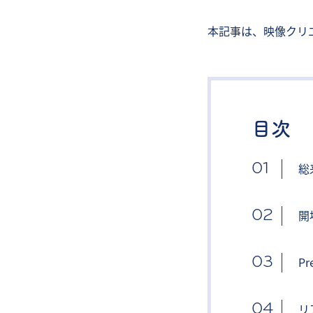
本記事は、映像クリエ
目次
総
開
Pr
リ